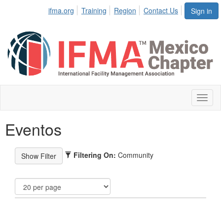
ifma.org
Training
Region
Contact Us
Sign in
Toggl
naviga
Eventos
Filtering On:
Community